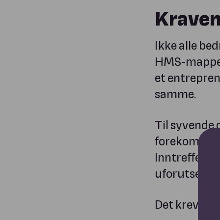
Kravene
Ikke alle bed
HMS-mappen 
et entrepre
samme.
Til syvende 
forekomme, l
inntreffer, 
uforutsette 
Det krever e