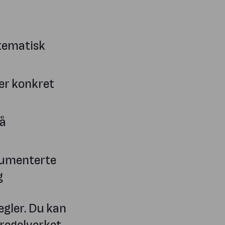
stematisk
er konkret
på
kumenterte
g
regler. Du kan
 regelverket