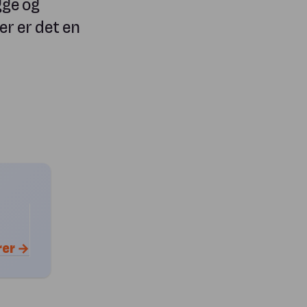
gge og
er er det en
rer →