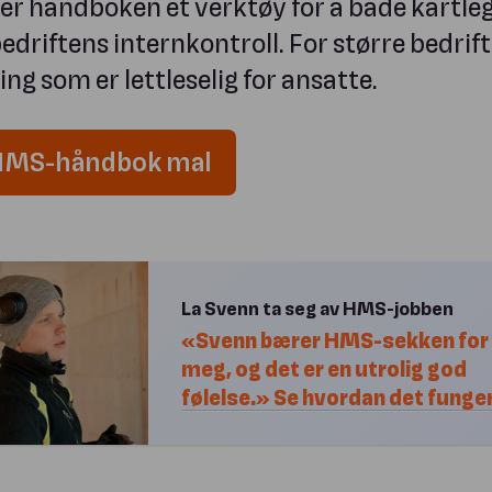
e er håndboken et verktøy for å både kartle
driftens internkontroll. For større bedrift
 som er lettleselig for ansatte.
 HMS-håndbok mal
La Svenn ta seg av HMS-jobben
«Svenn bærer HMS-sekken for
meg, og det er en utrolig god
følelse.» Se hvordan det funge