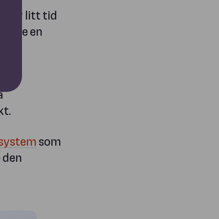
 av litt tid
tforme en
ten
å
kt.
 system
som
e den