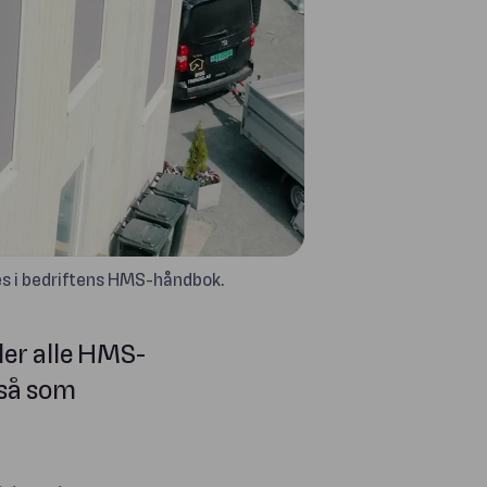
res i bedriftens HMS-håndbok.
er alle HMS-
gså som