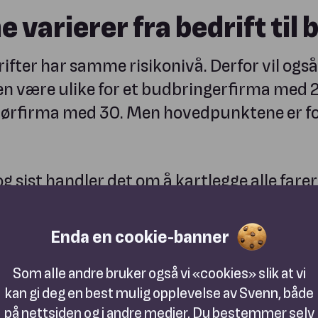
 varierer fra bedrift til 
rifter har samme risikonivå. Derfor vil også
være ulike for et budbringerfirma med 2
nørfirma med 30. Men hovedpunktene er fo
og sist handler det om å kartlegge alle fare
age rutiner for å minimere risikoen for at 
og vise hvordan man rapporterer og behand
Enda en cookie-banner
hendelser.
Som alle andre bruker også vi «cookies» slik at vi
kan gi deg en best mulig opplevelse av Svenn, både
n innsats - men du tjener på det.
på nettsiden og i andre medier. Du bestemmer selv