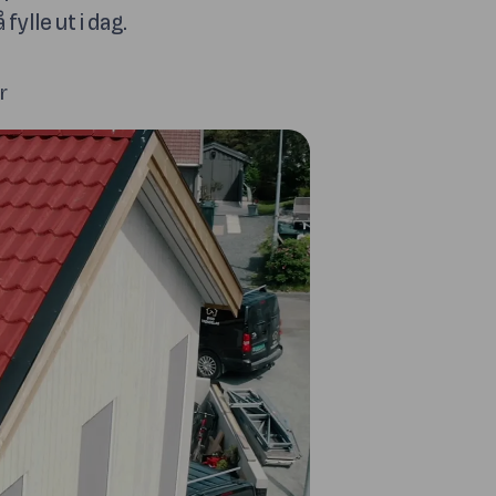
fylle ut i dag.
r