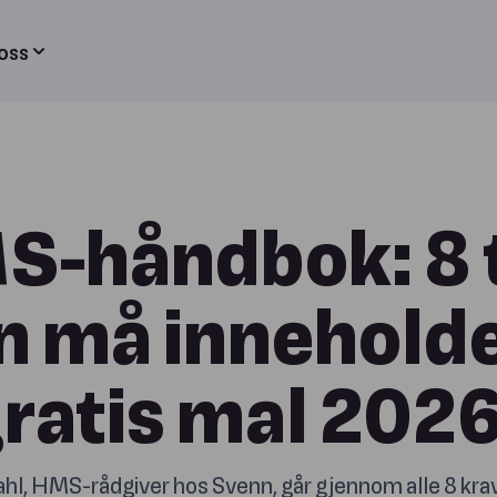
oss
-håndbok: 8 
n må inneholde
ratis mal 2026
hl, HMS-rådgiver hos Svenn, går gjennom alle 8 kra