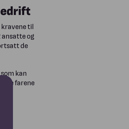
bedrift
 kravene til
 ansatte og
rtsatt de
r som kan
disse farene
ler