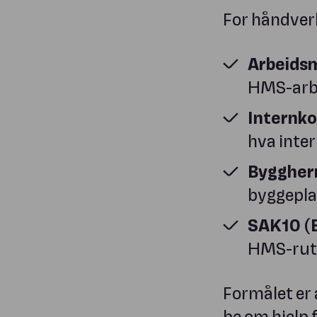
For håndverk
Arbeidsm
HMS-arbe
Internko
hva inte
Byggherr
byggepla
SAK10 (B
HMS-rutin
Formålet er a
be om hjelp 