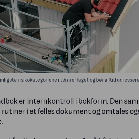
vanligste risikokategoriene i tømrerfaget og bør alltid adresse
bok er internkontroll i bokform. Den saml
g rutiner i et felles dokument og omtales o
.