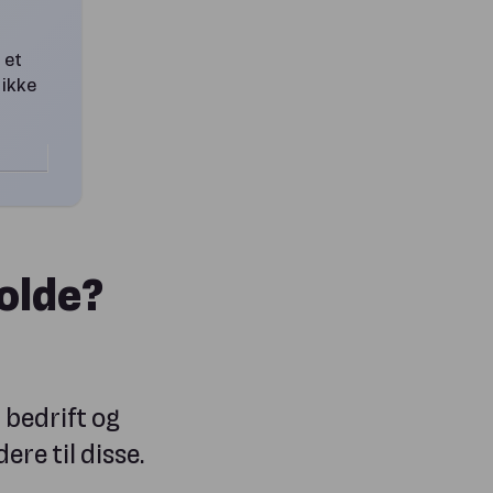
 et
 ikke
olde?
 bedrift og
re til disse.