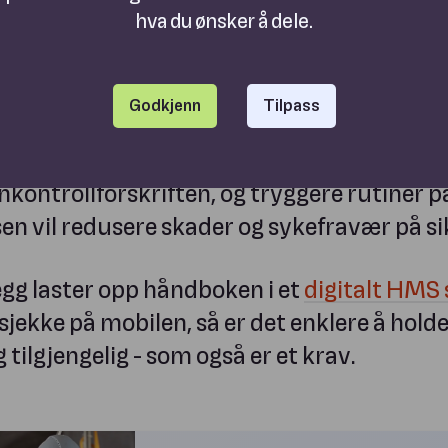
hva du ønsker å dele.
er fra "scratch", så må du regne med å sette
gjøre alt selv. Men arbeidet du legger i å u
håndbok er vel verdt investeringen.
Godkjenn
Tilpass
 kan puste lettet ut med viten om at bedrif
nkontrollforskriften, og tryggere rutiner p
en vil redusere skader og sykefravær på si
legg laster opp håndboken i et
digitalt HMS
sjekke på mobilen, så er det enklere å hold
tilgjengelig - som også er et krav.