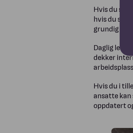
Hvis du start
hvis du skal 
grundig HMS 
Daglig leder
dekker inter
arbeidsplass
Hvis du i til
ansatte kan 
oppdatert og 