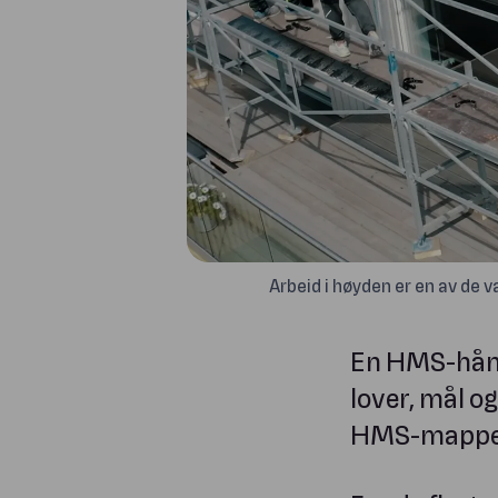
Arbeid i høyden er en av de 
En HMS-hånd
lover, mål o
HMS-mappe