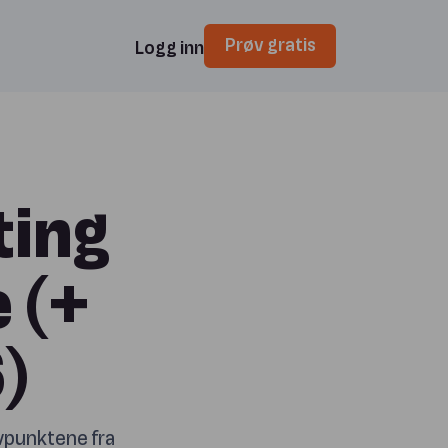
Prøv gratis
Logg inn
ting
 (+
)
vpunktene fra