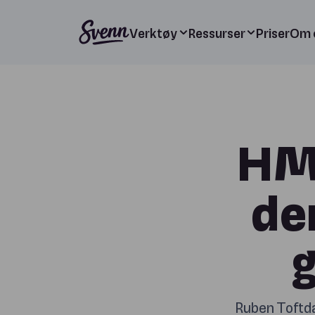
Verktøy
Ressurser
Priser
Om 
HMS
de
g
Ruben Toftda