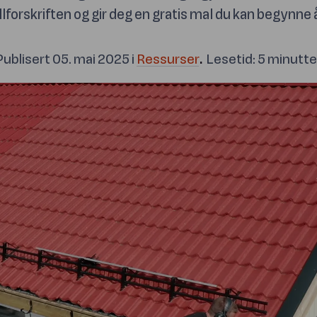
forskriften og gir deg en gratis mal du kan begynne å 
.
Publisert
05. mai 2025
i
Ressurser
Lesetid:
5
minutte