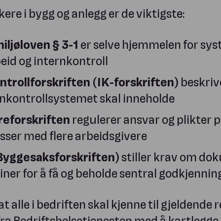
ere i bygg og anlegg er de viktigste:
iljøloven § 3-1
er selve hjemmelen for sy
id og internkontroll
ntrollforskriften (IK-forskriften)
beskriv
rnkontrollsystemet skal inneholde
eforskriften
regulerer ansvar og plikter 
sser med flere arbeidsgivere
yggesaksforskriften)
stiller krav om do
er for å få og beholde sentral godkjennin
t alle i bedriften skal kjenne til gjeldende 
fra Bedriftshelsetjenesten med å kartlegge