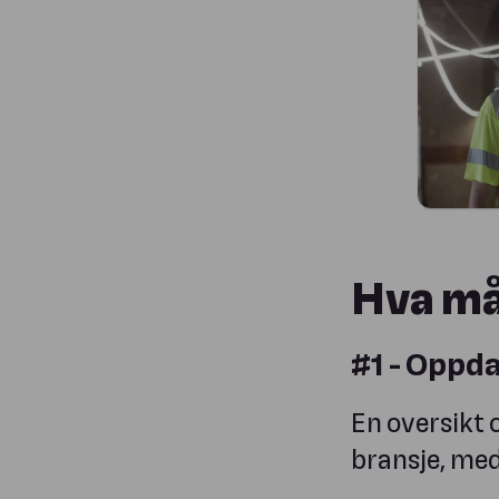
Hva må
#1 - Oppda
En oversikt o
bransje, med