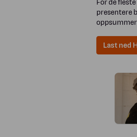
For de flest
presentere be
oppsummering
Last ned