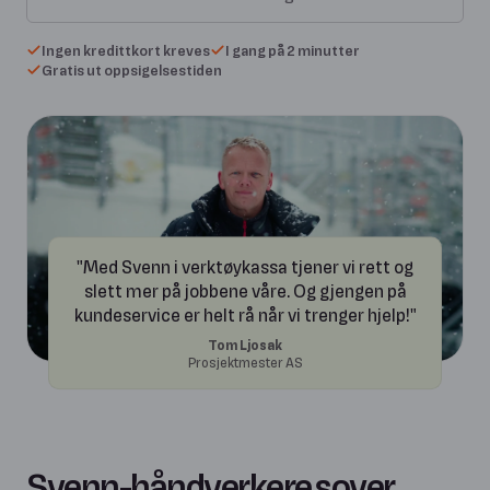
Ingen kredittkort kreves
I gang på 2 minutter
Gratis ut oppsigelsestiden
"Med Svenn i verktøykassa tjener vi rett og
slett mer på jobbene våre. Og gjengen på
kundeservice er helt rå når vi trenger hjelp!"
Tom Ljosak
Prosjektmester AS
Svenn-håndverkere sover