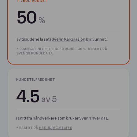
TILBUD VUNNET
50
%
av tilbudene laget i
Svenn Kalkulasjon
blir vunnet.
* BRANSJESNITTET LIGGER RUNDT 30 %. BASERT PÅ
SVENNS KUNDEDATA.
KUNDETILFREDSHET
4.5
av 5
i snitt fra håndverkere som bruker Svenn hver dag.
* BASERT PÅ
115 KUNDEOMTALER
.