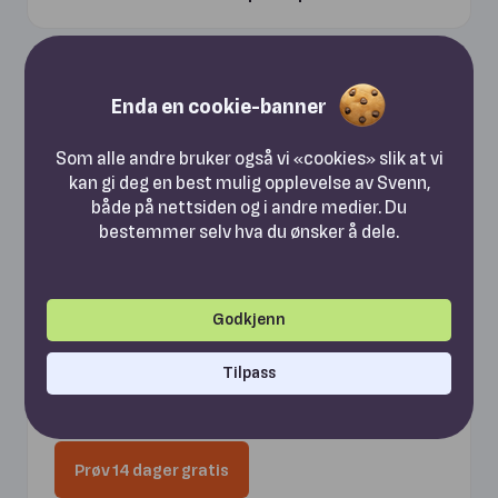
Enda en cookie-banner
Som alle andre bruker også vi «cookies» slik at vi
Ingen grunn til
kan gi deg en best mulig opplevelse av Svenn,
både på nettsiden og i andre medier. Du
"byttefrykt"
bestemmer selv hva du ønsker å dele.
Vi sørger for en sømløs overgang. Du får fri bruk
ut oppsigelsestiden så du slipper å betale
Godkjenn
dobbelt, og gratis bistand med oppsett slik at
din bedrift er oppe og går med Svenn på null
Tilpass
komma niks.
Prøv 14 dager gratis