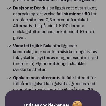
Dusjsone:
Der dusjen ligger rett over sluket,
er preakseptert ytelse
fall på minst 1:50
i et
område på minst 0,8 meter ut fra sluket.
Alternativt fall på minst 1:100 dersom
nedslagsfeltet er nedsenket minst 10 mm i
gulvet.
Vanntett sjikt:
Bakenforliggende
konstruksjoner som kan påvirkes negativt av
fukt, skal beskyttes av et egnet vanntett sjikt
(membran). Gjennomføringer skal ikke
svekke tettheten.
Oppkant som alternativ til fall:
I stedet for
fall på hele gulvet kan gulvet avgrenses med
en oppkant med vanntett sjikt på minst
25
mm
over ferdig gulv langs alle ytterkanter.
Synliggjøring av lekkasje:
Lekkasjevann skal
Enda en cookie-banner