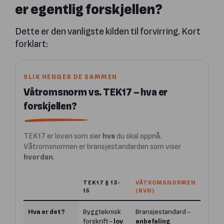
er egentlig forskjellen?
Dette er den vanligste kilden til forvirring. Kort
forklart:
SLIK HENGER DE SAMMEN
Våtromsnorm vs. TEK17 – hva er
forskjellen?
TEK17 er loven som sier
hva
du skal oppnå.
Våtromsnormen er bransjestandarden som viser
hvordan
.
TEK17 § 13-
VÅTROMSNORMEN
15
(BVN)
Hva er det?
Byggteknisk
Bransjestandard –
forskrift –
lov
anbefaling