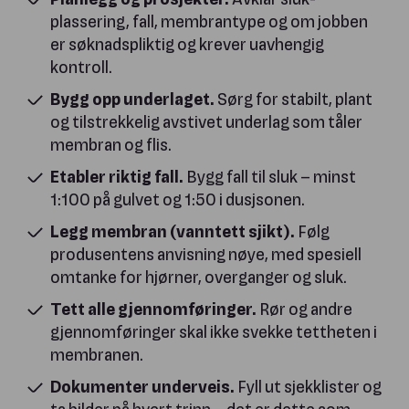
plassering, fall, membrantype og om jobben
er søknadspliktig og krever uavhengig
kontroll.
Bygg opp underlaget.
Sørg for stabilt, plant
og tilstrekkelig avstivet underlag som tåler
membran og flis.
Etabler riktig fall.
Bygg fall til sluk – minst
1:100 på gulvet og 1:50 i dusjsonen.
Legg membran (vanntett sjikt).
Følg
produsentens anvisning nøye, med spesiell
omtanke for hjørner, overganger og sluk.
Tett alle gjennomføringer.
Rør og andre
gjennomføringer skal ikke svekke tettheten i
membranen.
Dokumenter underveis.
Fyll ut sjekklister og
ta bilder på hvert trinn – det er dette som