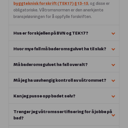
byggteknisk forskrift (TEK17) § 13-15
, og disse er
obligatoriske. Våtromsnormen er den anerkjente
bransjeløsningen for å oppfylle forskriften.
Hva er forskjellen på BVN og TEK17?
Hvor mye fall må baderomsgulvet ha til sluk?
Må baderomsgulvet ha fall overalt?
Må jeg ha uavhengig kontroll av våtrommet?
Kan jeg pusse opp badet selv?
Trenger jeg våtromssertifisering for å jobbe på
bad?