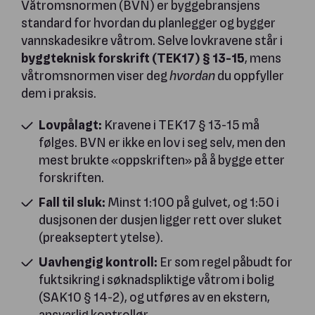
Våtromsnormen (BVN) er byggebransjens
standard for hvordan du planlegger og bygger
vannskadesikre våtrom. Selve lovkravene står i
byggteknisk forskrift (TEK17) § 13-15
, mens
våtromsnormen viser deg
hvordan
du oppfyller
dem i praksis.
Lovpålagt:
Kravene i TEK17 § 13-15 må
følges. BVN er ikke en lov i seg selv, men den
mest brukte «oppskriften» på å bygge etter
forskriften.
Fall til sluk:
Minst 1:100 på gulvet, og 1:50 i
dusjsonen der dusjen ligger rett over sluket
(preakseptert ytelse).
Uavhengig kontroll:
Er som regel påbudt for
fuktsikring i søknadspliktige våtrom i bolig
(SAK10 § 14-2), og utføres av en ekstern,
ansvarlig kontrollør.