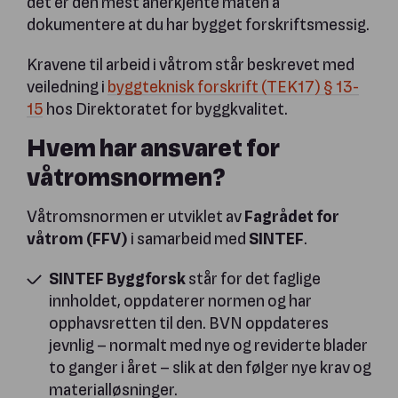
det er den mest anerkjente måten å
dokumentere at du har bygget forskriftsmessig.
Kravene til arbeid i våtrom står beskrevet med
veiledning i
byggteknisk forskrift (TEK17) § 13-
15
hos Direktoratet for byggkvalitet.
Hvem har ansvaret for
våtromsnormen?
Våtromsnormen er utviklet av
Fagrådet for
våtrom (FFV)
i samarbeid med
SINTEF
.
SINTEF Byggforsk
står for det faglige
innholdet, oppdaterer normen og har
opphavsretten til den. BVN oppdateres
jevnlig – normalt med nye og reviderte blader
to ganger i året – slik at den følger nye krav og
materialløsninger.