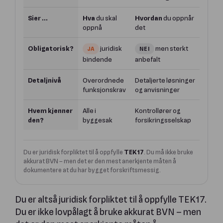
Sier ...
Hva
du skal
Hvordan
du oppnår
oppnå
det
Obligatorisk?
juridisk
men sterkt
JA
NEI
bindende
anbefalt
Detaljnivå
Overordnede
Detaljerte løsninger
funksjonskrav
og anvisninger
Hvem kjenner
Alle i
Kontrollører og
den?
byggesak
forsikringsselskap
Du er juridisk forpliktet til å oppfylle
TEK17
. Du må ikke bruke
akkurat BVN – men det er den mest anerkjente måten å
dokumentere at du har bygget forskriftsmessig.
Du er altså juridisk forpliktet til å oppfylle TEK17.
Du er ikke lovpålagt å bruke akkurat BVN – men