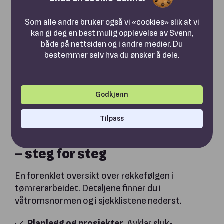
synliggjøres og ledes til sluk.
Som alle andre bruker også vi «cookies» slik at vi
Tips:
FFV anbefaler at du bygger etter
kan gi deg en best mulig opplevelse av Svenn,
våtromsnormen, som gir fall på 1:50 i dusjsonen
både på nettsiden og i andre medier. Du
og 1:100 i resten av rommet. Da ligger du trygt
bestemmer selv hva du ønsker å dele.
innenfor forskriftskravene.
Usikker på om du dokumenterer riktig?
Se
Godkjenn
hvordan et digitalt KS-system forenkler
våtromsjobben →
Tilpass
Slik bygger du et våtrom riktig
– steg for steg
En forenklet oversikt over rekkefølgen i
tømrerarbeidet. Detaljene finner du i
våtromsnormen og i sjekklistene nederst.
Planlegg og prosjekter.
Avklar sluk­