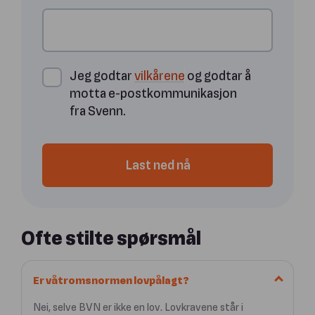
Jeg godtar
vilkårene
og godtar å
motta e-postkommunikasjon
fra Svenn.
Last ned nå
Ofte stilte spørsmål
Er våtromsnormen lovpålagt?
Nei, selve BVN er ikke en lov. Lovkravene står i