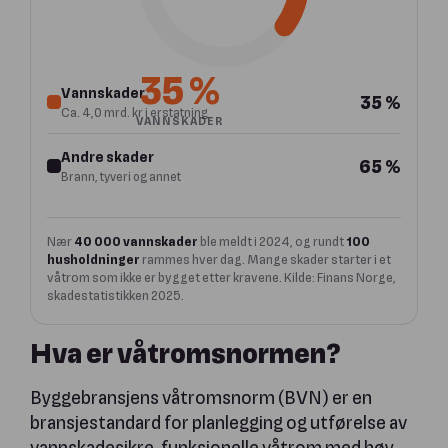
35 %
Vannskader
35 %
Ca. 4,0 mrd. kr i erstatning
VANNSKADER
Andre skader
65 %
Brann, tyveri og annet
Nær
40 000 vannskader
ble meldt i 2024, og rundt
100
husholdninger
rammes hver dag. Mange skader starter i et
våtrom som ikke er bygget etter kravene. Kilde: Finans Norge,
skadestatistikken 2025.
Hva er våtromsnormen?
Byggebransjens våtromsnorm (BVN) er en
bransjestandard for planlegging og utførelse av
vannskadesikre, funksjonelle våtrom med høy