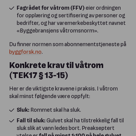
Fagrådet for våtrom (FFV)
eier ordningen
for opplæring og sertifisering av personer og
bedrifter, og har varemerkebeskyttet navnet
«Byggebransjens våtromsnorm».
Du finner normen som abonnementstjeneste på
byggforsk.no
.
Konkrete krav til våtrom
(TEK17 § 13-15)
Her er de viktigste kravene i praksis. I våtrom
skal minst følgende være oppfylt:
Sluk:
Rommet skal ha sluk.
Fall til sluk:
Gulvet skal ha tilstrekkelig fall til
sluk slik at vann ledes bort. Preakseptert
ytelse er
fall på minst 1:100 på hele gulvet
.