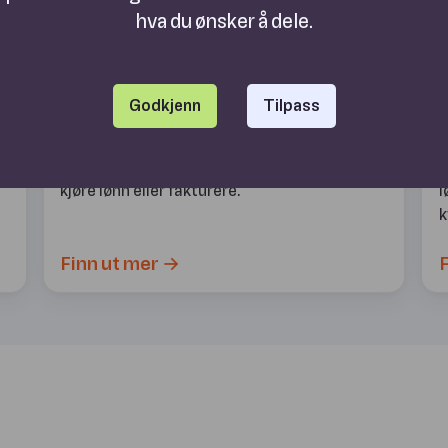
hva du ønsker å dele.
Godkjenn
Tilpass
Timeregistrering
Nå slipper du å rive ut håret hver gang du skal
S
kjøre lønn eller fakturere.
l
k
Finn ut mer →
F