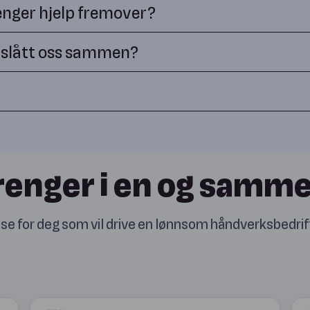
enger hjelp fremover?
eskene du kjenner fra Internsikring. Samtidig får du tilgang
i slått oss sammen?
e, med mål om å gjøre hverdagen enklere og mer lønnsom. Ved å
ten at du mister den fagkompetansen og tryggheten du allerede
idligere
trenger i en og samme
 for deg som vil drive en lønnsom håndverksbedrift - m