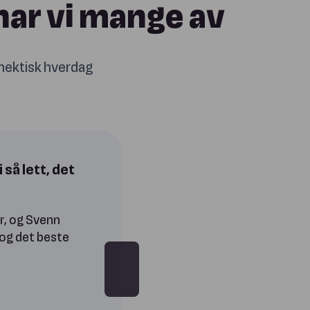
 har vi mange av
hektisk hverdag
 så lett, det
er, og Svenn
 og det beste