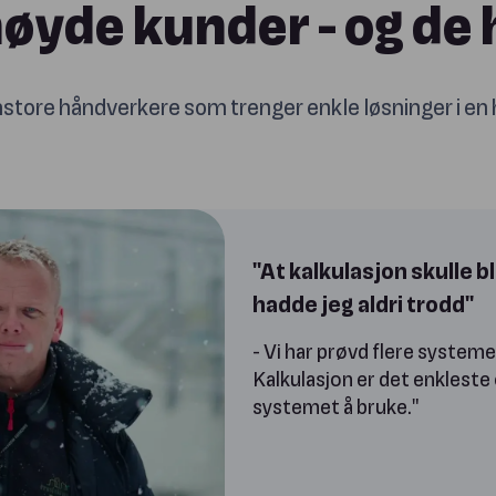
nøyde kunder - og de
tore håndverkere som trenger enkle løsninger i en 
"At kalkulasjon skulle bli
hadde jeg aldri trodd"
- Vi har prøvd flere system
Kalkulasjon er det enkleste
systemet å bruke."