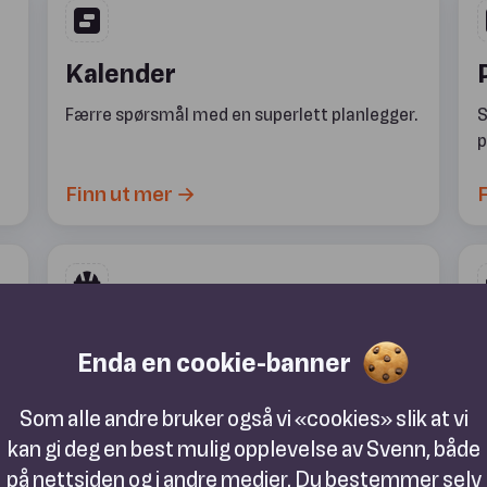
Kalender
Færre spørsmål med en superlett planlegger.
S
p
Finn ut mer →
F
HMS
Enda en cookie-banner
.
Et superlett HMS-verktøy og et HMS-team
V
som lar deg senke skuldra og fokusere på
i
Som alle andre bruker også vi «cookies» slik at vi
håndverket.
kan gi deg en best mulig opplevelse av Svenn, både
på nettsiden og i andre medier. Du bestemmer selv
Finn ut mer →
F