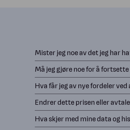
Mister jeg noe av det jeg har ha
Nei, du mister ingenting. Alt du har hatt tilga
Må jeg gjøre noe for å fortset
mulighet til å koble på flere nyttige verktøy 
Nei, du kan fortsette som før. Vi sørger for a
Hva får jeg av nye fordeler ved 
tydelig beskjed.
Som kunde får du tilgang til en helhetlig løsn
Endrer dette prisen eller avtal
prosjekter, føre timer, håndtere dokumentasjo
Nei, dine avtaler og priser videreføres. Hvis 
Hva skjer med mine data og his
uforutsette endringer.
All data og historikk er ivaretatt på en sikke