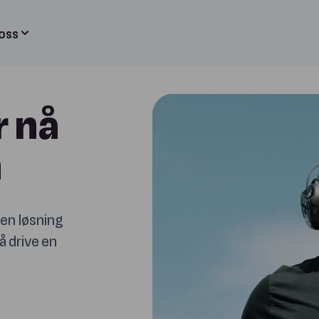
oss
r nå
n
en løsning
å drive en