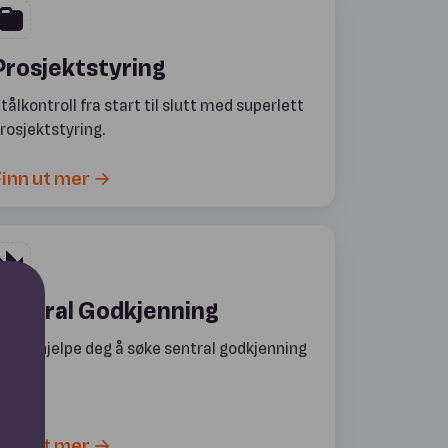
Prosjektstyring
tålkontroll fra start til slutt med superlett
rosjektstyring.
inn ut mer →
Sentral Godkjenning
i kan hjelpe deg å søke sentral godkjenning
dag.
inn ut mer →