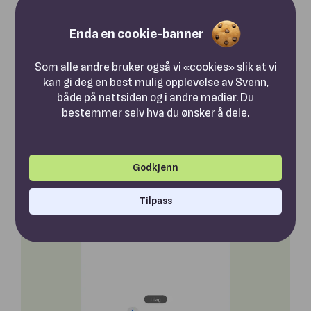
Det skal godt gjøres å vinne en krangel med den
som har alle prosjektbildene samlet på ett sted -
Enda en cookie-banner
trygt lagret og organisert for fremtiden.
Som alle andre bruker også vi «cookies» slik at vi
kan gi deg en best mulig opplevelse av Svenn,
Finn ut mer
både på nettsiden og i andre medier. Du
bestemmer selv hva du ønsker å dele.
Godkjenn
Tilpass