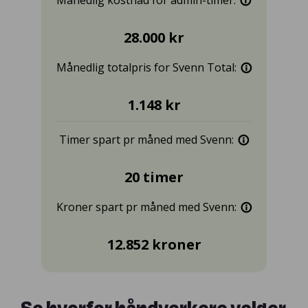
Se hvorfor håndverkere velger