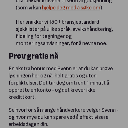
bl.a. dekker kravene til sentral godkjenning
(som vi kan
hjelpe deg med å søke om
).
Her snakker vi 150+ bransjestandard
sjekklister på ulike språk, avvikshåndtering,
fildeling for tegninger og
monteringsanvisninger, for å nevne noe.
Prøv gratis nå
En ekstra bonus med Svenn er at du kan prøve
løsningen her og nå, helt gratis og uten
forpliktelser. Det tar deg omtrent 1 minutt å
opprette en konto - og det krever ikke
kredittkort.
Se hvorfor så mange håndverkere velger Svenn -
og hvor mye du kan spare ved å effektivisere
arbeidsdagen din.