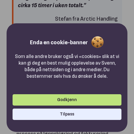
cirka 15 timer i uken totalt.“
Stefan fra Arctic Handling
Enda en cookie-banner
Kommunikasjon og Dokumentasjon:
Chat,
avvikshåndtering, fil- og bildeopplastning.
Som alle andre bruker også vi «cookies» slik at vi
kan gi deg en best mulig opplevelse av Svenn,
Dokumentasjonen samles på ett sted og gjør
både på nettsiden og i andre medier. Du
det lett å finne frem senere går ofte igjen i
bestemmer selv hva du ønsker å dele.
kundesamtaler som en massiv
tidsbesparelse.
Integrasjoner:
Svenn har mange
Godkjenn
integrasjoner
med regnskapssystemer som
Tripletex, Poweroffice GO, Visma
Tilpass
eAccounting og flere - som for alvor kutter
ned på dobbeltarbeid og feil, og gjør kort
prosess på lønnskjøring og fakturering.