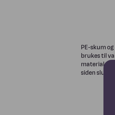
PE-skum og P
brukes til va
materialer h
siden slutte