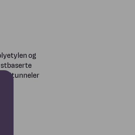
lyetylen og
lastbaserte
v veitunneler