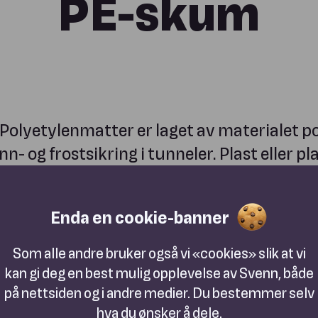
PE-skum
olyetylenmatter er laget av materialet po
nn- og frostsikring i tunneler. Plast eller p
ar vært brukt som vann- og frostsikring a
n på 1970-tallet.
Enda en cookie-banner
Som alle andre bruker også vi «cookies» slik at vi
kan gi deg en best mulig opplevelse av Svenn, både
på nettsiden og i andre medier. Du bestemmer selv
hva du ønsker å dele.