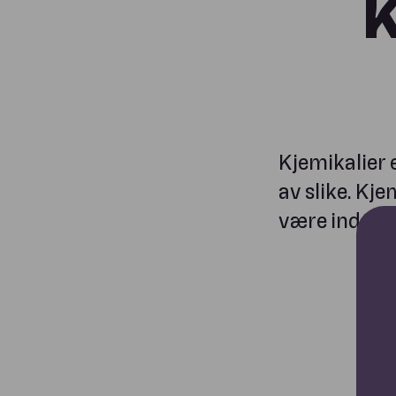
K
Kjemikalier 
av slike. Kje
være industri